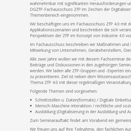
wahrnehmbar mit signifikanten Herausforderungen und
DGZfP-Fachausschuss ZfP im Zeichen der Digitalisieru
Themenbereich eingenommen.
Wir beschäftigen uns im Fachausschuss ZfP 4.0 mit den
Applikationsszenarien und beschreiben die sich verä
Perspektiven der ZfP im Konzept von Industrie 4.0 vo
Im Fachausschuss beschreiben wir Maßnahmen und str
Mitwirkung von Unternehmen, Geräteherstellern, Dien
Alle zwei Jahre wollen wir mit diesem Fachseminar de
Beiträge und Diskussionen in den zugehörigen Semina
werden. Wir laden alle ZfP-Gruppen und -Experten ein
zu präsentieren. Ziel ist neben dem Wissensaustausc
Thema ZfP 4.0 mit dieser regelmäßigen Veranstaltungs
Folgende Themen sind vorgesehen:
Schnittstellen u. Daten(formate) / Digitale Einbet
Mensch-Maschine-Interaktion / rechtliche und sozi
Ausbildung (Digitalisierung in der Ausbildung und Aus
Zum Seminarauftakt findet am Vorabend ein gemein
Wir freuen uns auf Ihre Teilnahme, den fachlichen A