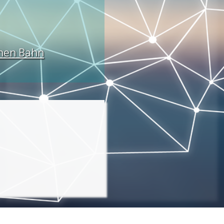
chen Bahn
e