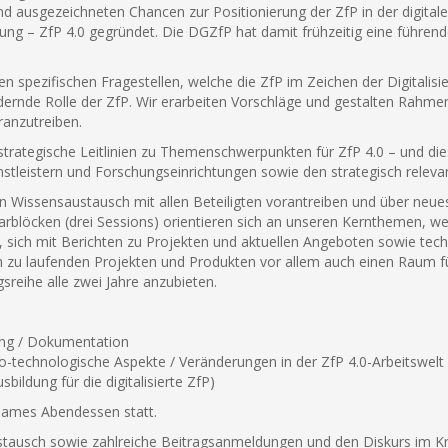
 ausgezeichneten Chancen zur Positionierung der ZfP in der digital
ng – ZfP 4.0 gegründet. Die DGZfP hat damit frühzeitig eine führende
 spezifischen Fragestellen, welche die ZfP im Zeichen der Digitalisi
ndernde Rolle der ZfP. Wir erarbeiten Vorschläge und gestalten Rahm
ranzutreiben.
ategische Leitlinien zu Themenschwerpunkten für ZfP 4.0 – und dies
stleistern und Forschungseinrichtungen sowie den strategisch relev
n Wissensaustausch mit allen Beteiligten vorantreiben und über neues
rblöcken (drei Sessions) orientieren sich an unseren Kernthemen, w
, sich mit Berichten zu Projekten und aktuellen Angeboten sowie tec
h zu laufenden Projekten und Produkten vor allem auch einen Raum fü
reihe alle zwei Jahre anzubieten.
tung / Dokumentation
o-technologische Aspekte / Veränderungen in der ZfP 4.0-Arbeitswelt
bildung für die digitalisierte ZfP)
sames Abendessen statt.
ustausch sowie zahlreiche Beitragsanmeldungen und den Diskurs im K