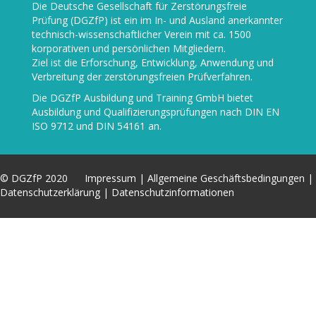
Die
Deutsche Gesellschaft für Zerstörungsfreie
Prüfung (DGZfP)
ist ein im In- und Ausland anerkannter
technisch-wissenschaftlicher Verein mit ca. 1500
korporativen und persönlichen Mitgliedern.
Ziel ist die Erforschung, Entwicklung, Anwendung und
Verbreitung der zerstörungsfreien Prüfverfahren.
Die
DGZfP Ausbildung und Training GmbH
bietet
Ausbildung und Qualifizierungsprüfungen nach DIN EN
ISO 9712 und DIN 54161 an.
© DGZfP 2020
Impressum
|
Allgemeine Geschäftsbedingungen
|
Datenschutzerklärung
|
Datenschutzinformationen