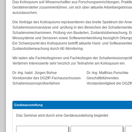
Das Kolloquium soll Wissenschaftler aus Forschungseinrichtungen, Praktik
Gerätehersteller zusammenführen, um sich über aktuelle Arbeitsergebnis
auszutauschen.
Die Vorträge des Kolloquiums repräsentieren das breite Spektrum der An
Schallemissionsanalyse und -prüfung in den Bereichen der Schadensentw
Schadensmechanismen, Prüfung von Bauteilen, Zustandsüberwachung, E
Messsysteme und Sensoren sowie Softwareentwicklung bezüglich Ortungs
Ein Schwerpunkt des Kolloquiums betrifft aktuelle Hard- und Softwareentw
Zustandsüberwachung durch AE-Monitoring.
Wir laden alle Fachkolleginnen und Fachkollegen der Schallemissionsprü
Verfahren Interessierte sehr herzlich zur Teilnahme am Kolloquium ein.
Dr.-Ing. habil. Jürgen Bohse
Dr.-Ing. Matthias Purschke
Vorsitzender des DGZfP-Fachausschusses
Geschäftsführendes
Schallemissionsprüfverfahren
Vorstandsmitglied der DGZf
Geräteausstellung
Das Seminar wird durch eine Geräteausstellung begleitet: