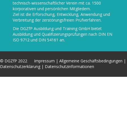
technisch-wissenschaftlicher Verein mit ca. 1500
korporativen und persönlichen Mitgliedern.
Ziel ist die Erforschung, Entwicklung, Anwendung und
Verbreitung der zerstörungsfreien Prüfverfahren.
Die
DGZfP Ausbildung und Training GmbH
bietet
Ausbildung und Qualifizierungsprüfungen nach DIN EN
ISO 9712 und DIN 54161 an.
© DGZfP 2022
Impressum
|
Allgemeine Geschäftsbedingungen
|
Datenschutzerklärung
|
Datenschutzinformationen