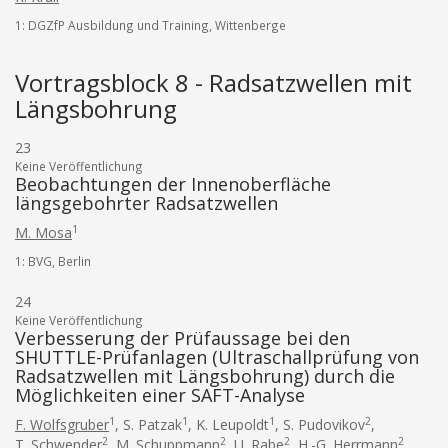
1: DGZfP Ausbildung und Training, Wittenberge
Vortragsblock 8 - Radsatzwellen mit
Längsbohrung
23
Keine Veröffentlichung
Beobachtungen der Innenoberfläche
längsgebohrter Radsatzwellen
1
M. Mosa
1: BVG, Berlin
24
Keine Veröffentlichung
Verbesserung der Prüfaussage bei den
SHUTTLE-Prüfanlagen (Ultraschallprüfung von
Radsatzwellen mit Längsbohrung) durch die
Möglichkeiten einer SAFT-Analyse
1
1
1
2
F. Wolfsgruber
,
S. Patzak
,
K. Leupoldt
,
S. Pudovikov
,
2
2
2
2
T. Schwender
,
M. Schuppmann
,
U. Rabe
,
H.-G. Herrmann