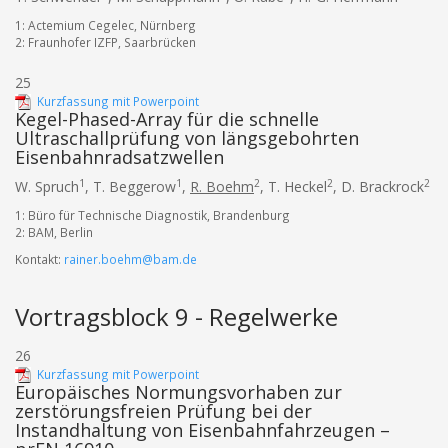
1: Actemium Cegelec, Nürnberg
2: Fraunhofer IZFP, Saarbrücken
25
Kurzfassung mit Powerpoint
Kegel-Phased-Array für die schnelle
Ultraschallprüfung von längsgebohrten
Eisenbahnradsatzwellen
1
1
2
2
2
W. Spruch
,
T. Beggerow
,
R. Boehm
,
T. Heckel
,
D. Brackrock
1: Büro für Technische Diagnostik, Brandenburg
2: BAM, Berlin
Kontakt:
rainer.boehm@bam.de
Vortragsblock 9 - Regelwerke
26
Kurzfassung mit Powerpoint
Europäisches Normungsvorhaben zur
zerstörungsfreien Prüfung bei der
Instandhaltung von Eisenbahnfahrzeugen –