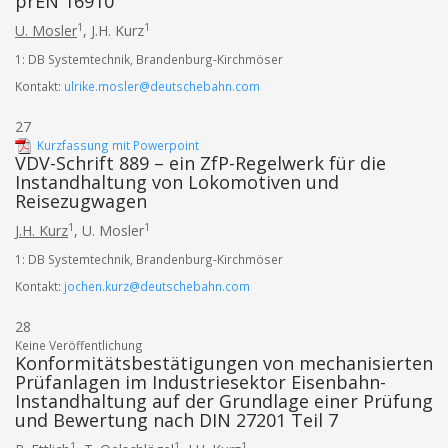
prEN 16910
1
1
U. Mosler
,
J.H. Kurz
1: DB Systemtechnik, Brandenburg-Kirchmöser
Kontakt:
ulrike.mosler@deutschebahn.com
27
Kurzfassung mit Powerpoint
VDV-Schrift 889 – ein ZfP-Regelwerk für die
Instandhaltung von Lokomotiven und
Reisezugwagen
1
1
J.H. Kurz
,
U. Mosler
1: DB Systemtechnik, Brandenburg-Kirchmöser
Kontakt:
jochen.kurz@deutschebahn.com
28
Keine Veröffentlichung
Konformitätsbestätigungen von mechanisierten
Prüfanlagen im Industriesektor Eisenbahn-
Instandhaltung auf der Grundlage einer Prüfung
und Bewertung nach DIN 27201 Teil 7
1
1
1