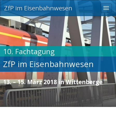
ZfP im Eisenbahnwesen
Toggl
navig
10. Fachtagung
ZfP im Eisenbahnwesen
13. – 15. März 2018 in Wittenberge
;