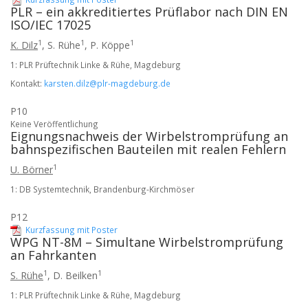
PLR – ein akkreditiertes Prüflabor nach DIN EN
ISO/IEC 17025
1
1
1
K. Dilz
,
S. Rühe
,
P. Köppe
1: PLR Prüftechnik Linke & Rühe, Magdeburg
Kontakt:
karsten.dilz@plr-magdeburg.de
P10
Keine Veröffentlichung
Eignungsnachweis der Wirbelstromprüfung an
bahnspezifischen Bauteilen mit realen Fehlern
1
U. Börner
1: DB Systemtechnik, Brandenburg-Kirchmöser
P12
Kurzfassung mit Poster
WPG NT-8M – Simultane Wirbelstromprüfung
an Fahrkanten
1
1
S. Rühe
,
D. Beilken
1: PLR Prüftechnik Linke & Rühe, Magdeburg