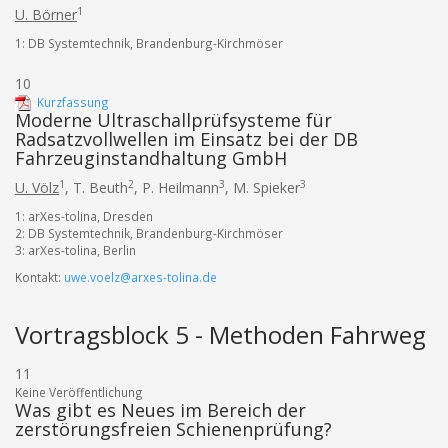
1
U. Börner
1: DB Systemtechnik, Brandenburg-Kirchmöser
10
Kurzfassung
Moderne Ultraschallprüfsysteme für
Radsatzvollwellen im Einsatz bei der DB
Fahrzeuginstandhaltung GmbH
1
2
3
3
U. Völz
,
T. Beuth
,
P. Heilmann
,
M. Spieker
1: arXes-tolina, Dresden
2: DB Systemtechnik, Brandenburg-Kirchmöser
3: arXes-tolina, Berlin
Kontakt:
uwe.voelz@arxes-tolina.de
Vortragsblock 5 - Methoden Fahrweg
11
Keine Veröffentlichung
Was gibt es Neues im Bereich der
zerstörungsfreien Schienenprüfung?