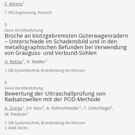
1
F. Ahrens
1: MQ Engineering, Rostock
5
Keine Veröffentlichung
Brüche an klotzgebremsten Güterwagenrädern
– Unterschiede im Schadensbild und in den
metallographischen Befunden bei Verwendung
von Grauguss- und Verbund-Sohlen
1
1
H. Bettac
,
K. Mädler
1: DB Systemtechnik, Brandenburg-Kirchmöser
6
Keine Veröffentlichung
Bewertung der Ultraschallprüfung von
Radsatzwellen mit der POD-Methode
1
1
1
1
A. Zoëga
,
J.H. Kurz
,
A. Rohrschneider
,
T. Oelschlägel
,
2
M. Pavlovic
1: DB Systemtechnik, Brandenburg-Kirchmöser
2: BAM, Berlin