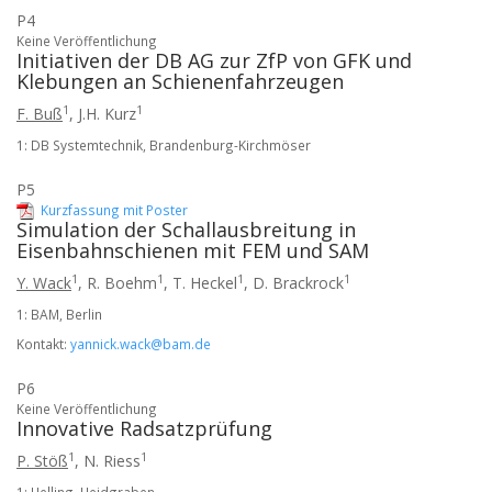
P4
Keine Veröffentlichung
Initiativen der DB AG zur ZfP von GFK und
Klebungen an Schienenfahrzeugen
1
1
F. Buß
,
J.H. Kurz
1: DB Systemtechnik, Brandenburg-Kirchmöser
P5
Kurzfassung mit Poster
Simulation der Schallausbreitung in
Eisenbahnschienen mit FEM und SAM
1
1
1
1
Y. Wack
,
R. Boehm
,
T. Heckel
,
D. Brackrock
1: BAM, Berlin
Kontakt:
yannick.wack@bam.de
P6
Keine Veröffentlichung
Innovative Radsatzprüfung
1
1
P. Stöß
,
N. Riess