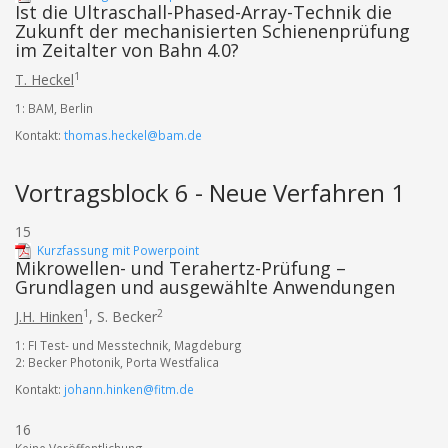
Ist die Ultraschall-Phased-Array-Technik die
Zukunft der mechanisierten Schienenprüfung
im Zeitalter von Bahn 4.0?
1
T. Heckel
1: BAM, Berlin
Kontakt:
thomas.heckel@bam.de
Vortragsblock 6 - Neue Verfahren 1
15
Kurzfassung mit Powerpoint
Mikrowellen- und Terahertz-Prüfung –
Grundlagen und ausgewählte Anwendungen
1
2
J.H. Hinken
,
S. Becker
1: FI Test- und Messtechnik, Magdeburg
2: Becker Photonik, Porta Westfalica
Kontakt:
johann.hinken@fitm.de
16