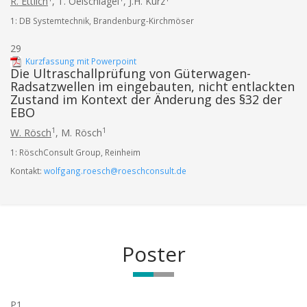
R. Ettlich
,
T. Oelschlägel
,
J.H. Kurz
1: DB Systemtechnik, Brandenburg-Kirchmöser
29
Kurzfassung mit Powerpoint
Die Ultraschallprüfung von Güterwagen-
Radsatzwellen im eingebauten, nicht entlackten
Zustand im Kontext der Änderung des §32 der
EBO
1
1
W. Rösch
,
M. Rösch
1: RöschConsult Group, Reinheim
Kontakt:
wolfgang.roesch@roeschconsult.de
Poster
P1