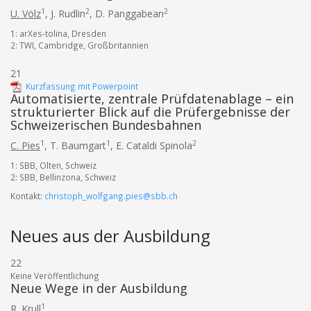
1
2
2
U. Völz
,
J. Rudlin
,
D. Panggabean
1: arXes-tolina, Dresden
2: TWI, Cambridge, Großbritannien
21
Kurzfassung mit Powerpoint
Automatisierte, zentrale Prüfdatenablage – ein
strukturierter Blick auf die Prüfergebnisse der
Schweizerischen Bundesbahnen
1
1
2
C. Pies
,
T. Baumgart
,
E. Cataldi Spinola
1: SBB, Olten, Schweiz
2: SBB, Bellinzona, Schweiz
Kontakt:
christoph_wolfgang.pies@sbb.ch
Neues aus der Ausbildung
22
Keine Veröffentlichung
Neue Wege in der Ausbildung
1
R. Krull