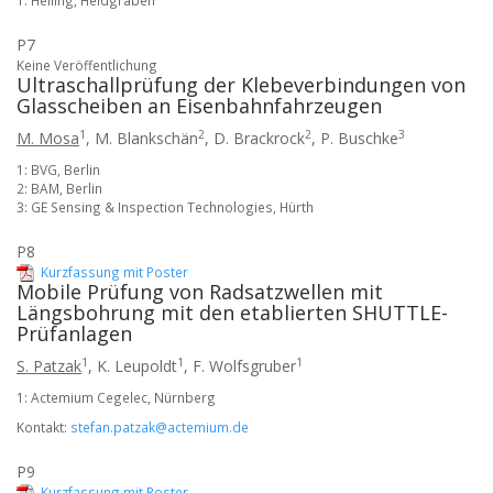
1: Helling, Heidgraben
P7
Keine Veröffentlichung
Ultraschallprüfung der Klebeverbindungen von
Glasscheiben an Eisenbahnfahrzeugen
1
2
2
3
M. Mosa
,
M. Blankschän
,
D. Brackrock
,
P. Buschke
1: BVG, Berlin
2: BAM, Berlin
3: GE Sensing & Inspection Technologies, Hürth
P8
Kurzfassung mit Poster
Mobile Prüfung von Radsatzwellen mit
Längsbohrung mit den etablierten SHUTTLE-
Prüfanlagen
1
1
1
S. Patzak
,
K. Leupoldt
,
F. Wolfsgruber
1: Actemium Cegelec, Nürnberg
Kontakt:
stefan.patzak@actemium.de
P9
Kurzfassung mit Poster