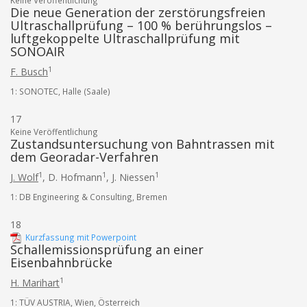
Keine Veröffentlichung
Die neue Generation der zerstörungsfreien
Ultraschallprüfung – 100 % berührungslos –
luftgekoppelte Ultraschallprüfung mit
SONOAIR
1
F. Busch
1: SONOTEC, Halle (Saale)
17
Keine Veröffentlichung
Zustandsuntersuchung von Bahntrassen mit
dem Georadar-Verfahren
1
1
1
J. Wolf
,
D. Hofmann
,
J. Niessen
1: DB Engineering & Consulting, Bremen
18
Kurzfassung mit Powerpoint
Schallemissionsprüfung an einer
Eisenbahnbrücke
1
H. Marihart
1: TÜV AUSTRIA, Wien, Österreich