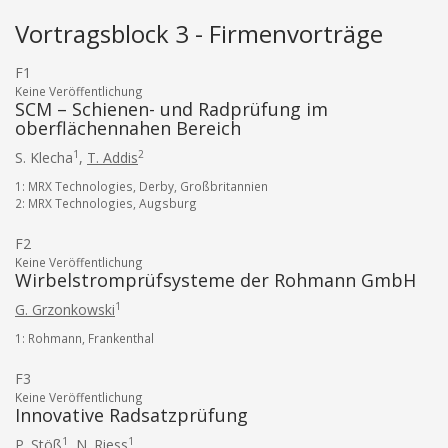
Vortragsblock 3 - Firmenvorträge
F1
Keine Veröffentlichung
SCM – Schienen- und Radprüfung im
oberflächennahen Bereich
1
2
S. Klecha
,
T. Addis
1: MRX Technologies, Derby, Großbritannien
2: MRX Technologies, Augsburg
F2
Keine Veröffentlichung
Wirbelstromprüfsysteme der Rohmann GmbH
1
G. Grzonkowski
1: Rohmann, Frankenthal
F3
Keine Veröffentlichung
Innovative Radsatzprüfung
1
1
P. Stöß
,
N. Riess